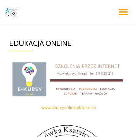
WŁ
Przejdź
do
NA
treści
EDUKACJA ONLINE
www.ekursyonline.pl/o-firmie