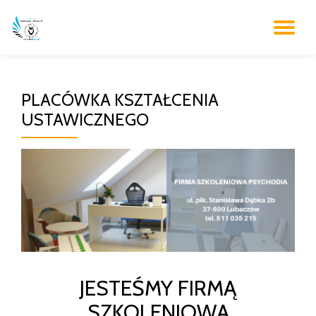
WŁ
Przejdź
do
NA
treści
PLACÓWKA KSZTAŁCENIA
USTAWICZNEGO
JESTEŚMY FIRMĄ
SZKOLENIOWĄ